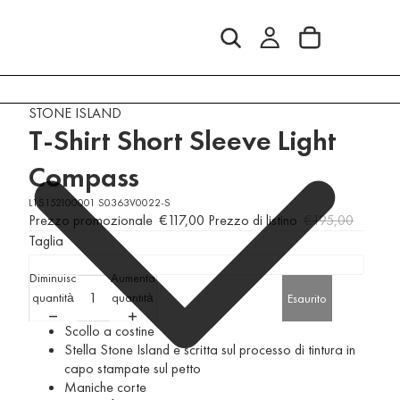
STONE ISLAND
T-Shirt Short Sleeve Light
Compass
L1S152100001 S0363V0022-S
Prezzo promozionale
€117,00
Prezzo di listino
€195,00
Taglia
Diminuisci
Aumenta
quantità
quantità
Esaurito
Scollo a costine
Stella Stone Island e scritta sul processo di tintura in
capo stampate sul petto
Maniche corte