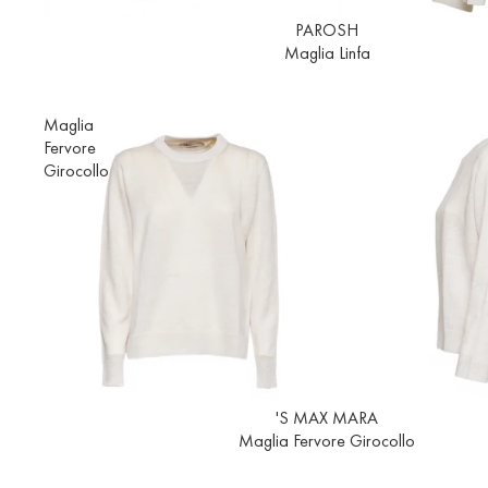
In offerta
PAROSH
Maglia Linfa
Maglia
Fervore
Girocollo
In offerta
'S MAX MARA
Maglia Fervore Girocollo