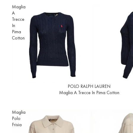
Maglia
A
Trecce
In
Pima
Cotton
In offerta
POLO RALPH LAUREN
Maglia A Trecce In Pima Cotton
Maglia
Polo
Frisia