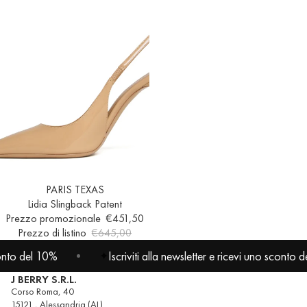
In offerta
PARIS TEXAS
Lidia Slingback Patent
Prezzo promozionale
€451,50
Prezzo di listino
€645,00
conto del 10%
Iscriviti alla newsletter e ricevi uno sconto d
✦
J BERRY S.R.L.
Corso Roma, 40
15121 , Alessandria (AL)