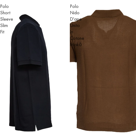
Polo
Polo
Short
Nido
Sleeve
D'ape
Slim
Unito
Fit
In
Cotone
Makò