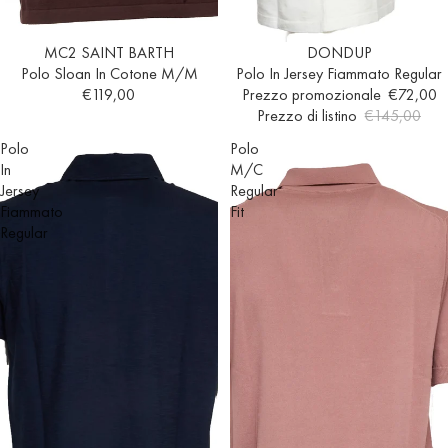
Esaurito
MC2 SAINT BARTH
Esaurito
DONDUP
Polo Sloan In Cotone M/M
Polo In Jersey Fiammato Regular
€119,00
Prezzo promozionale
€72,00
Prezzo di listino
€145,00
Polo
Polo
In
M/C
Jersey
Regular
Fiammato
Fit
Regular