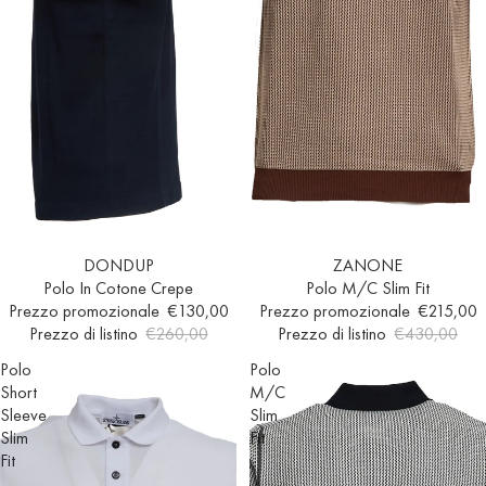
In offerta
DONDUP
Esaurito
ZANONE
Polo In Cotone Crepe
Polo M/C Slim Fit
Prezzo promozionale
€130,00
Prezzo promozionale
€215,00
Prezzo di listino
€260,00
Prezzo di listino
€430,00
Polo
Polo
Short
M/C
Sleeve
Slim
Slim
Fit
Fit