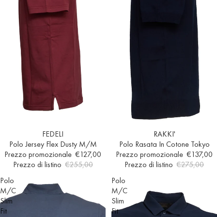
In offerta
FEDELI
In offerta
RAKKI'
Polo Jersey Flex Dusty M/M
Polo Rasata In Cotone Tokyo
Prezzo promozionale
€127,00
Prezzo promozionale
€137,00
Prezzo di listino
€255,00
Prezzo di listino
€275,00
Polo
Polo
M/C
M/C
Slim
Slim
Fit
Fit