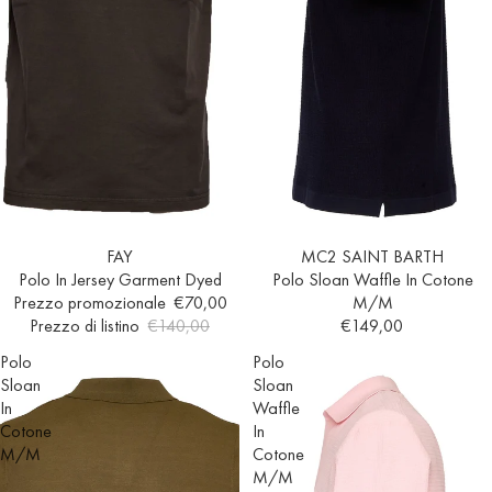
Esaurito
FAY
Esaurito
MC2 SAINT BARTH
Polo In Jersey Garment Dyed
Polo Sloan Waffle In Cotone
Prezzo promozionale
€70,00
M/M
Prezzo di listino
€140,00
€149,00
Polo
Polo
Sloan
Sloan
In
Waffle
Cotone
In
M/M
Cotone
M/M