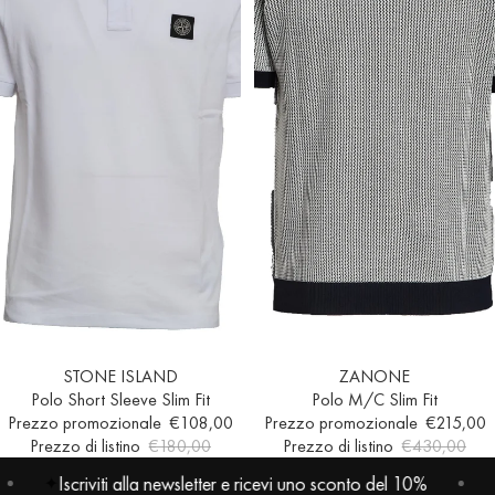
Esaurito
STONE ISLAND
Esaurito
ZANONE
Polo Short Sleeve Slim Fit
Polo M/C Slim Fit
Prezzo promozionale
€108,00
Prezzo promozionale
€215,00
Prezzo di listino
€180,00
Prezzo di listino
€430,00
Iscriviti alla newsletter e ricevi uno sconto del 10%
Iscri
✦
✦