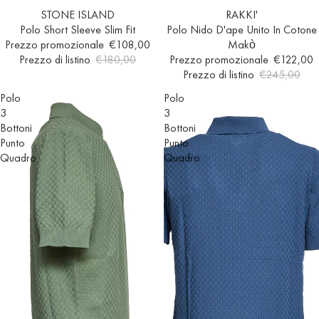
Esaurito
STONE ISLAND
In offerta
RAKKI'
Polo Short Sleeve Slim Fit
Polo Nido D'ape Unito In Cotone
Prezzo promozionale
€108,00
Makò
Prezzo di listino
€180,00
Prezzo promozionale
€122,00
Prezzo di listino
€245,00
Polo
Polo
3
3
Bottoni
Bottoni
Punto
Punto
Quadro
Quadro