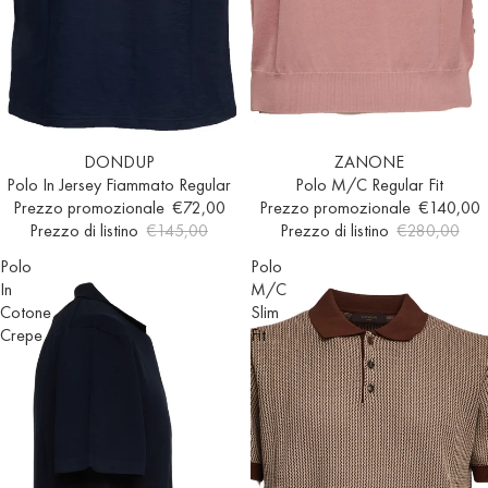
Esaurito
DONDUP
Esaurito
ZANONE
Polo In Jersey Fiammato Regular
Polo M/C Regular Fit
Prezzo promozionale
€72,00
Prezzo promozionale
€140,00
Prezzo di listino
€145,00
Prezzo di listino
€280,00
Polo
Polo
In
M/C
Cotone
Slim
Crepe
Fit