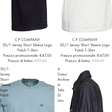
Esaurito
C.P. COMPANY
Esaurito
C.P. COMPANY
30/1 Jersey Short Sleeve Logo
30/1 Jersey Short Sleeve Logo
Patch T-Shirt
Patch T-Shirt
Prezzo promozionale
€47,00
Prezzo promozionale
€47,00
Prezzo di listino
€95,00
Prezzo di listino
€95,00
30/1
4
Jersey
Ganci
Short
Archive
Sleeve
In
Logo
Tela
Patch
Di
T-
Lino
Shirt