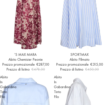
Esaurito
'S MAX MARA
Esaurito
SPORTMAX
Abito Chemisier Peonie
Abito FIlmato
Prezzo promozionale
€287,00
Prezzo promozionale
€315,00
Prezzo di listino
€478,00
Prezzo di listino
€450,00
Abito
Abito
In
In
Gabardina
Gabardina
Tinto
Tinto
Filo
Filo