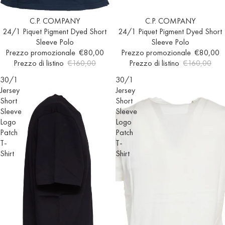
In offerta
C.P. COMPANY
Esaurito
C.P. COMPANY
24/1 Piquet Pigment Dyed Short
24/1 Piquet Pigment Dyed Short
Sleeve Polo
Sleeve Polo
Prezzo promozionale
€80,00
Prezzo promozionale
€80,00
Prezzo di listino
€160,00
Prezzo di listino
€160,00
30/1
30/1
Jersey
Jersey
Short
Short
Sleeve
Sleeve
Logo
Logo
Patch
Patch
T-
T-
Shirt
Shirt