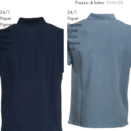
Prezzo di listino
€160,00
24/1
24/1
Piquet
Piquet
Pigment
Pigment
Dyed
Dyed
Short
Short
Sleeve
Sleeve
Polo
Polo