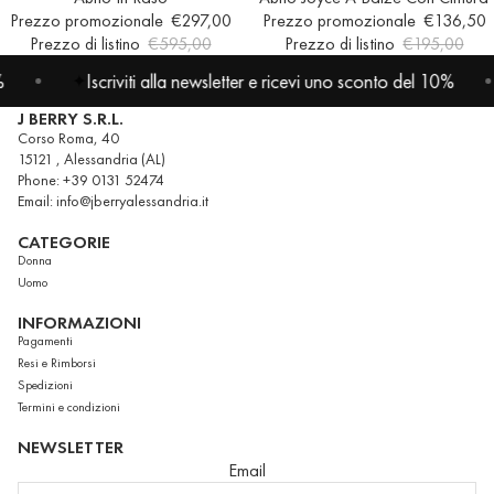
Prezzo promozionale
€297,00
Prezzo promozionale
€136,50
Prezzo di listino
€595,00
Prezzo di listino
€195,00
Iscriviti alla newsletter e ricevi uno sconto del 10%
Is
✦
✦
J BERRY S.R.L.
Corso Roma, 40
15121 , Alessandria (AL)
Phone: +39 0131 52474
Email: info@jberryalessandria.it
CATEGORIE
Donna
Uomo
INFORMAZIONI
Pagamenti
Resi e Rimborsi
Spedizioni
Termini e condizioni
NEWSLETTER
Email