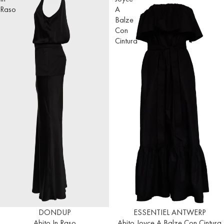
Raso
A
Balze
Con
Cintura
Esaurito
DONDUP
Esaurito
ESSENTIEL ANTWERP
Abito In Raso
Abito Joyce A Balze Con Cintura