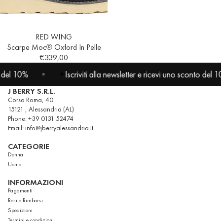
RED WING
Scarpe Moc® Oxford In Pelle
€339,00
el 10%
Iscriviti alla newsletter e ricevi uno sconto del 10%
✦
J BERRY S.R.L.
Corso Roma, 40
15121 , Alessandria (AL)
Phone: +39 0131 52474
Email: info@jberryalessandria.it
CATEGORIE
Donna
Uomo
INFORMAZIONI
Pagamenti
Resi e Rimborsi
Spedizioni
Termini e condizioni